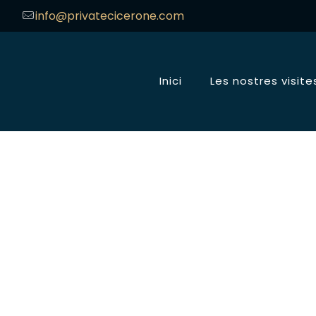
info@privatecicerone.com
Inici
Les nostres visite