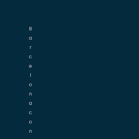
B
a
r
c
e
l
o
n
a
c
o
n