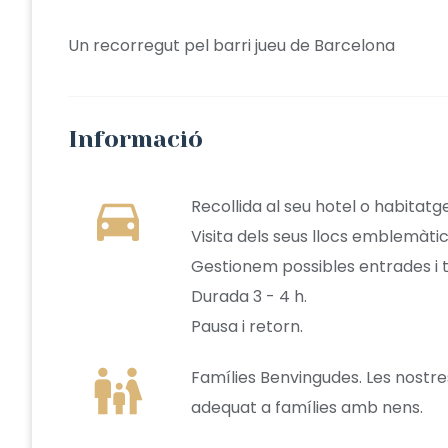
Un recorregut pel barri jueu de Barcelona
Informació
directions_car
Recollida al seu hotel o habitatge
Visita dels seus llocs emblemàti
Gestionem possibles entrades i 
Durada 3 - 4 h.
Pausa i retorn.
family_restroom
Famílies Benvingudes. Les nostres 
adequat a famílies amb nens.