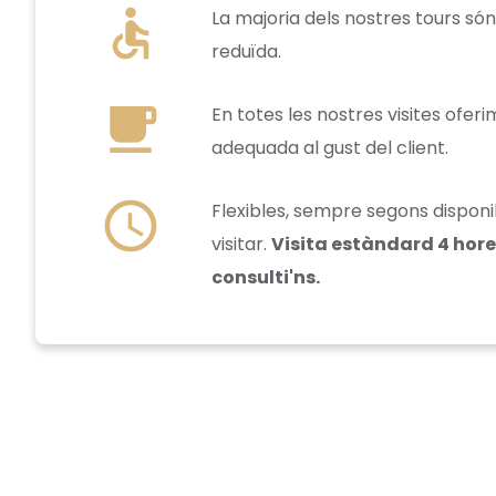
accessible
La majoria dels nostres tours só
reduïda.
local_cafe
En totes les nostres visites oferi
adequada al gust del client.
schedule
Flexibles, sempre segons disponi
visitar.
Visita estàndard 4 hores
consulti'ns.