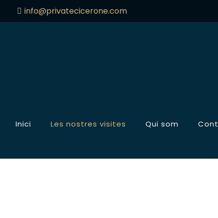
info@privatecicerone.com
Inici
Les nostres visites
Qui som
Cont