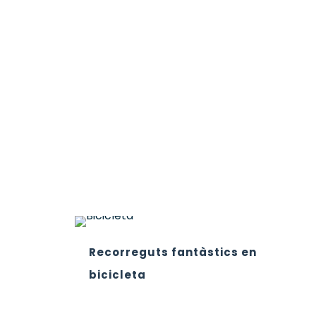
n
y
.
Recorreguts fantàstics en
bicicleta