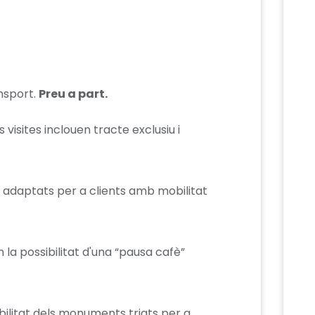
nsport.
Preu a part.
visites inclouen tracte exclusiu i
n adaptats per a clients amb mobilitat
m la possibilitat d'una “pausa cafè”
bilitat dels monuments triats per a