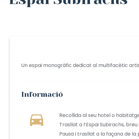
Un espai monogràfic dedicat al multifacètic art
Informació
directions_car
Recollida al seu hotel o habitatge
Trasllat a l’Espai Subirachs, breu i
Pausa i trasllat a la façana de la