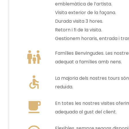
emblemàtica de l’artista.
Visita exterior de la façana.
Durada visita 3 hores.
Retorn i fi de la visita.
Gestionem horaris, entrada i tra
family_restroom
Famílies Benvingudes. Les nostres 
adequat a famílies amb nens.
accessible
La majoria dels nostres tours só
reduïda.
local_cafe
En totes les nostres visites oferi
adequada al gust del client.
Flexibles, sempre segons disponi