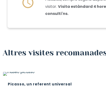
schedule
visitar.
Visita estàndard 4 hores
consulti'ns.
Altres visites recomanade
Picasso, un referent universal