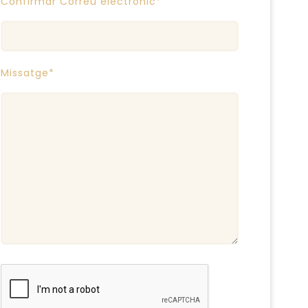
Confirmar Correu electrònic*
Missatge*