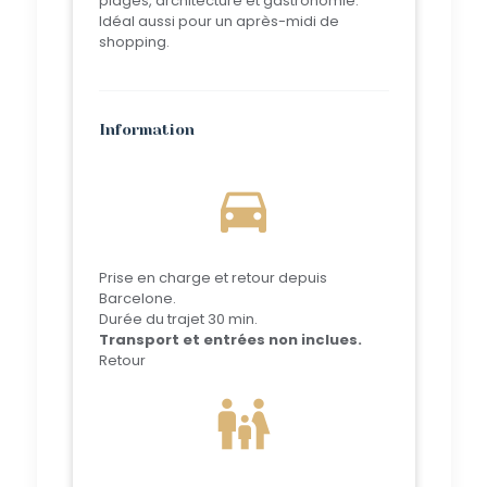
plages, architecture et gastronomie.
Idéal aussi pour un après-midi de
shopping.
Information
directions_car
Prise en charge et retour depuis
Barcelone.
Durée du trajet 30 min.
Transport et entrées non inclues.
Retour
family_restroom