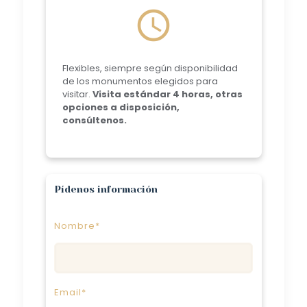
schedule
Flexibles, siempre según disponibilidad
de los monumentos elegidos para
visitar.
Visita estándar 4 horas, otras
opciones a disposición,
consúltenos.
Pídenos información
Nombre*
Email*